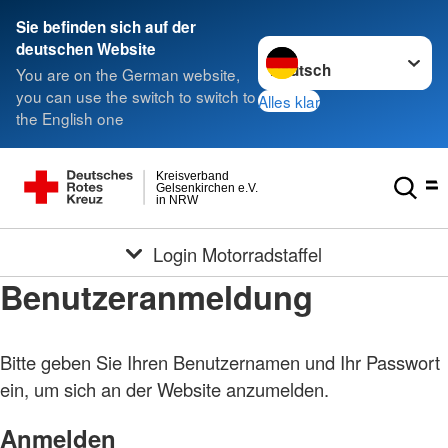
Sie befinden sich auf der
Sprache wechseln zu
deutschen Website
You are on the German website,
you can use the switch to switch to
Alles klar
the English one
Kreisverband
Gelsenkirchen e.V.
in NRW
Login Motorradstaffel
Benutzeranmeldung
Bitte geben Sie Ihren Benutzernamen und Ihr Passwort
ein, um sich an der Website anzumelden.
Anmelden