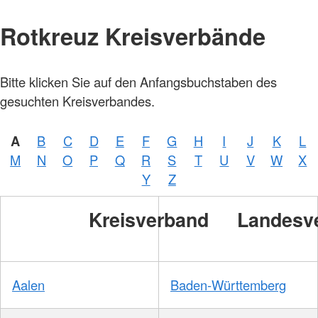
Rotkreuz Kreisverbände
Bitte klicken Sie auf den Anfangsbuchstaben des
gesuchten Kreisverbandes.
A
B
C
D
E
F
G
H
I
J
K
L
M
N
O
P
Q
R
S
T
U
V
W
X
Y
Z
Kreisverband
Landesv
Aalen
Baden-Württemberg