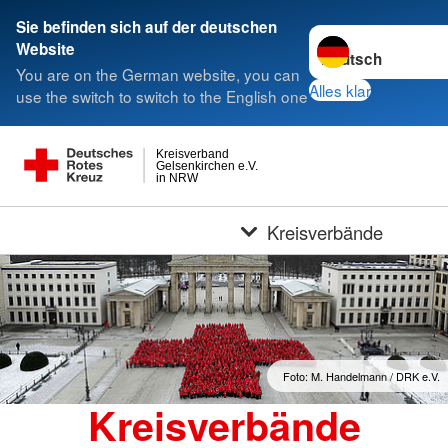
Sie befinden sich auf der deutschen
Sprache wechseln 
Website
You are on the German website, you can
Alles klar
use the switch to switch to the English one
Kreisverband
Gelsenkirchen e.V.
in NRW
Kreisverbände
Foto: M. Handelmann / DRK e.V.
Kreisverbände