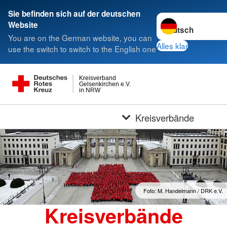
Sie befinden sich auf der deutschen
Sprache wechseln 
Website
You are on the German website, you can
Alles klar
use the switch to switch to the English one
Kreisverband
Gelsenkirchen e.V.
in NRW
Kreisverbände
Foto: M. Handelmann / DRK e.V.
Kreisverbände