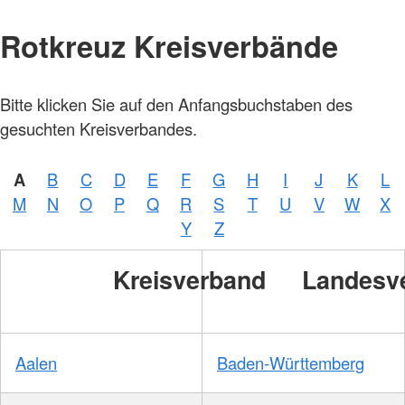
Rotkreuz Kreisverbände
Bitte klicken Sie auf den Anfangsbuchstaben des
gesuchten Kreisverbandes.
A
B
C
D
E
F
G
H
I
J
K
L
M
N
O
P
Q
R
S
T
U
V
W
X
Y
Z
Kreisverband
Landesv
Aalen
Baden-Württemberg