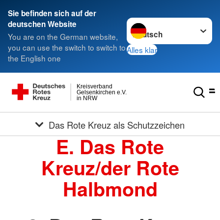
Sie befinden sich auf der
Sprache wechseln zu
deutschen Website
You are on the German website,
you can use the switch to switch to
Alles klar
the English one
Kreisverband
Gelsenkirchen e.V.
in NRW
Das Rote Kreuz als Schutzzeichen
E. Das Rote
Kreuz/der Rote
Halbmond