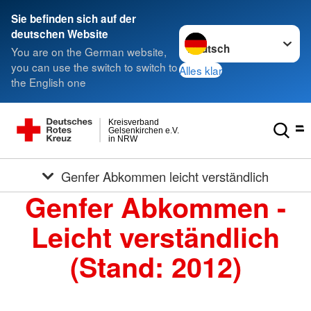
Sie befinden sich auf der
Sprache wechseln zu
deutschen Website
You are on the German website,
you can use the switch to switch to
Alles klar
the English one
Kreisverband
Gelsenkirchen e.V.
in NRW
Genfer Abkommen leicht verständlich
Genfer Abkommen -
Leicht verständlich
(Stand: 2012)