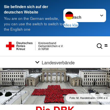
Sie befinden sich auf der
Sprache wechseln zu
deutschen Website
You are on the German website,
you can use the switch to switch to
Alles klar
the English one
Kreisverband
Gelsenkirchen e.V.
in NRW
Landesverbände
Foto: M. Handelmann / DRK e.V.
Die DRK