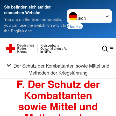
Sie befinden sich auf der
Sprache wechseln zu
deutschen Website
You are on the German website,
you can use the switch to switch to
Alles klar
the English one
Kreisverband
Gelsenkirchen e.V.
in NRW
Der Schutz der Kombattanten sowie Mittel und
Methoden der Kriegsführung
F. Der Schutz der
Kombattanten
sowie Mittel und