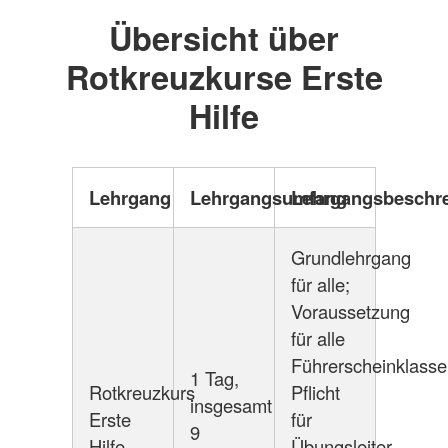
Übersicht über
Rotkreuzkurse Erste
Hilfe
Lehrgang
Lehrgangsumfang
Lehrgangsbeschr
Grundlehrgang
für alle;
Voraussetzung
für alle
Führerscheinklasse
1 Tag,
Rotkreuzkurs
Pflicht
insgesamt
Erste
für
9
Hilfe
Übungsleiter