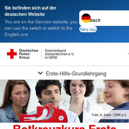
Sie befinden sich auf der
Sprache wechseln zu
deutschen Website
You are on the German website, you
can use the switch to switch to the
Alles klar
English one
Kreisverband
Gelsenkirchen e.V.
in NRW
Erste-Hilfe-Grundlehrgang
Foto: A. Zelck / DRK e.V.
Rotkreuzkurs Erste