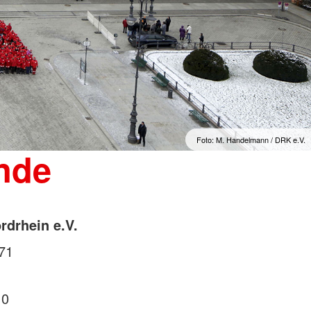
Foto: M. Handelmann / DRK e.V.
nde
drhein e.V.
71
 0