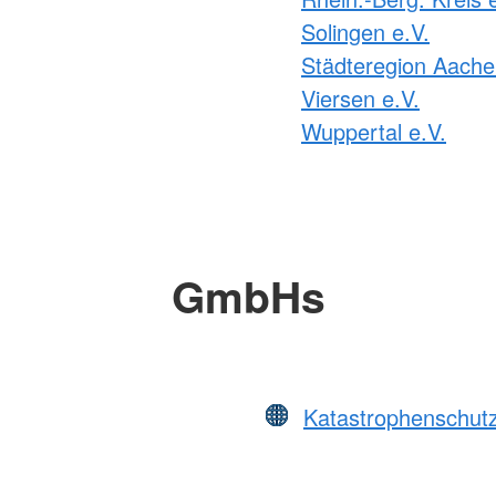
Solingen e.V.
Städteregion Aache
Viersen e.V.
Wuppertal e.V.
GmbHs
Katastrophenschut