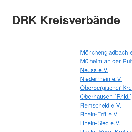
DRK Kreisverbände
Mönchengladbach e
Mülheim an der Ruh
Neuss e.V.
Niederrhein e.V.
Oberbergischer Krei
Oberhausen (Rhld.)
Remscheid e.V.
Rhein-Erft e.V.
Rhein-Sieg e.V.
Rhein.-Berg. Kreis 