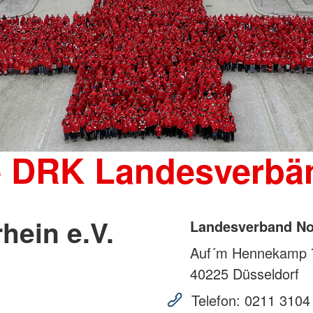
e DRK Landesverbä
hein e.V.
Landesverband Nor
Auf´m Hennekamp 
40225
Düsseldorf
Telefon:
0211 3104