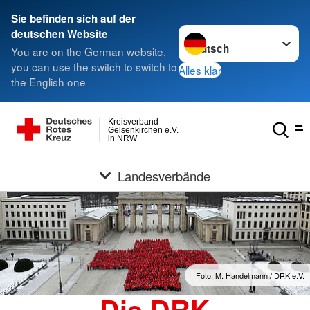
Sie befinden sich auf der
Sprache wechseln zu
deutschen Website
You are on the German website,
you can use the switch to switch to
Alles klar
the English one
Kreisverband
Gelsenkirchen e.V.
in NRW
Landesverbände
Foto: M. Handelmann / DRK e.V.
Die DRK