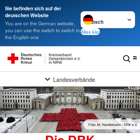
Sie befinden sich auf der
Sprache wechseln zu
deutschen Website
You are on the German website,
you can use the switch to switch to
Alles klar
the English one
Kreisverband
Gelsenkirchen e.V.
in NRW
Landesverbände
Foto: M. Handelmann / DRK e.V.
Die DRK