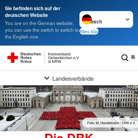
Sie befinden sich auf der
Sprache wechseln zu
deutschen Website
You are on the German website,
you can use the switch to switch to
Alles klar
the English one
Kreisverband
Gelsenkirchen e.V.
in NRW
Landesverbände
Foto: M. Handelmann / DRK e.V.
Die DRK