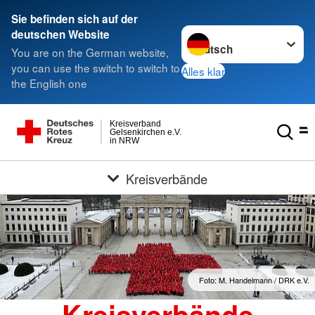
Sie befinden sich auf der
Sprache wechseln zu
deutschen Website
You are on the German website,
you can use the switch to switch to
Alles klar
the English one
Kreisverband
Gelsenkirchen e.V.
in NRW
Kreisverbände
Foto: M. Handelmann / DRK e.V.
Kreisverbände