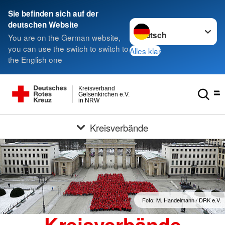
Sie befinden sich auf der
Sprache wechseln zu
deutschen Website
You are on the German website,
you can use the switch to switch to
Alles klar
the English one
Kreisverband
Gelsenkirchen e.V.
in NRW
Kreisverbände
Foto: M. Handelmann / DRK e.V.
Kreisverbände