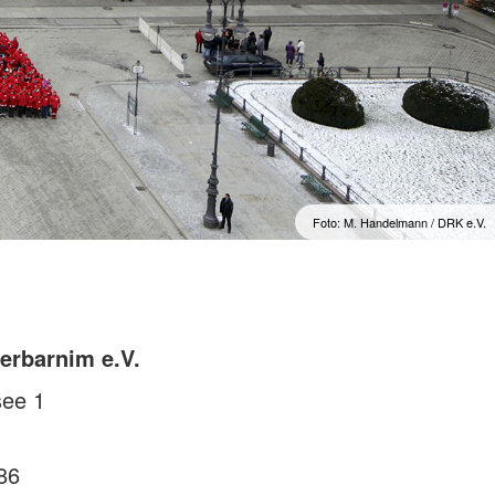
Foto: M. Handelmann / DRK e.V.
erbarnim e.V.
see 1
86