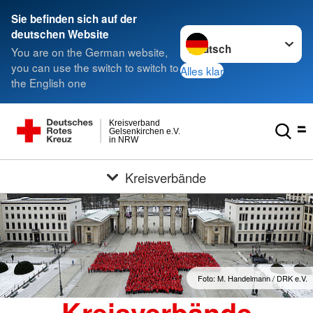
Sie befinden sich auf der
Sprache wechseln zu
deutschen Website
You are on the German website,
you can use the switch to switch to
Alles klar
the English one
Kreisverband
Gelsenkirchen e.V.
in NRW
Kreisverbände
Foto: M. Handelmann / DRK e.V.
Kreisverbände