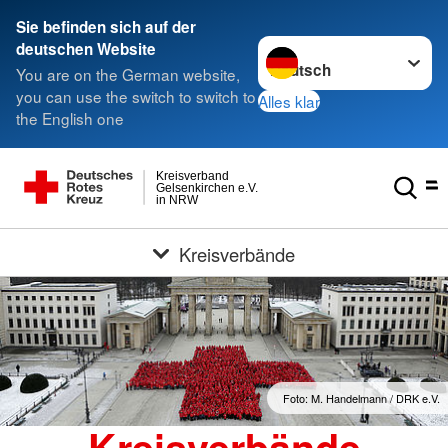
Sie befinden sich auf der
Sprache wechseln zu
deutschen Website
You are on the German website,
you can use the switch to switch to
Alles klar
the English one
Kreisverband
Gelsenkirchen e.V.
in NRW
Kreisverbände
Foto: M. Handelmann / DRK e.V.
Kreisverbände