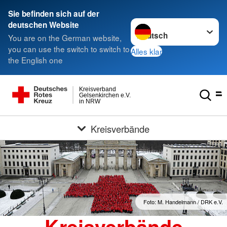
Sie befinden sich auf der
Sprache wechseln zu
deutschen Website
You are on the German website,
you can use the switch to switch to
Alles klar
the English one
Kreisverband
Gelsenkirchen e.V.
in NRW
Kreisverbände
Foto: M. Handelmann / DRK e.V.
Kreisverbände