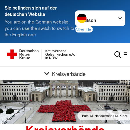
Sie befinden sich auf der
Sprache wechseln zu
deutschen Website
You are on the German website,
you can use the switch to switch to
Alles klar
the English one
Kreisverband
Gelsenkirchen e.V.
in NRW
Kreisverbände
Foto: M. Handelmann / DRK e.V.
Kreisverbände