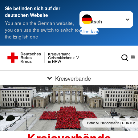
Sie befinden sich auf der
Sprache wechseln zu
deutschen Website
You are on the German website,
you can use the switch to switch to
Alles klar
the English one
Kreisverband
Gelsenkirchen e.V.
in NRW
Kreisverbände
Foto: M. Handelmann / DRK e.V.
Kreisverbände