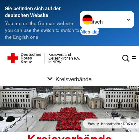
Sie befinden sich auf der
Sprache wechseln zu
deutschen Website
You are on the German website,
you can use the switch to switch to
Alles klar
the English one
Kreisverband
Gelsenkirchen e.V.
in NRW
Kreisverbände
Foto: M. Handelmann / DRK e.V.
Kreisverbände