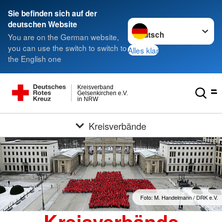
Sie befinden sich auf der
Sprache wechseln zu
deutschen Website
You are on the German website,
you can use the switch to switch to
Alles klar
the English one
Kreisverband
Gelsenkirchen e.V.
in NRW
Kreisverbände
Foto: M. Handelmann / DRK e.V.
Kreisverbände