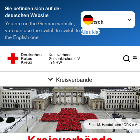
Sie befinden sich auf der
Sprache wechseln zu
deutschen Website
You are on the German website,
you can use the switch to switch to
Alles klar
the English one
Kreisverband
Gelsenkirchen e.V.
in NRW
Kreisverbände
Foto: M. Handelmann / DRK e.V.
Kreisverbände