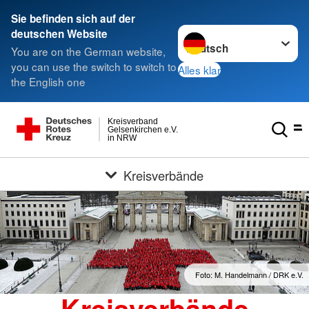
Sie befinden sich auf der
Sprache wechseln zu
deutschen Website
You are on the German website,
you can use the switch to switch to
Alles klar
the English one
Kreisverband
Gelsenkirchen e.V.
in NRW
Kreisverbände
Foto: M. Handelmann / DRK e.V.
Kreisverbände