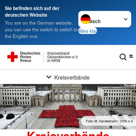
Sie befinden sich auf der
Sprache wechseln zu
deutschen Website
You are on the German website,
you can use the switch to switch to
Alles klar
the English one
Kreisverband
Gelsenkirchen e.V.
in NRW
Kreisverbände
Foto: M. Handelmann / DRK e.V.
Kreisverbände