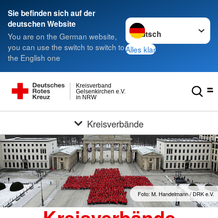
Sie befinden sich auf der
Sprache wechseln zu
deutschen Website
You are on the German website,
you can use the switch to switch to
Alles klar
the English one
Kreisverband
Gelsenkirchen e.V.
in NRW
Kreisverbände
Foto: M. Handelmann / DRK e.V.
Kreisverbände