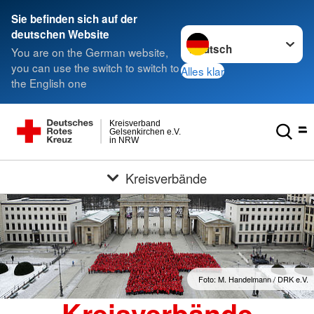
Sie befinden sich auf der
Sprache wechseln zu
deutschen Website
You are on the German website,
you can use the switch to switch to
Alles klar
the English one
Kreisverband
Gelsenkirchen e.V.
in NRW
Kreisverbände
Foto: M. Handelmann / DRK e.V.
Kreisverbände