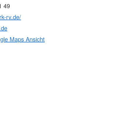
1 49
rk-rv.de/
.de
ogle Maps Ansicht