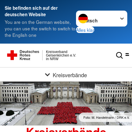
Sie befinden sich auf der
Sprache wechseln zu
deutschen Website
You are on the German website,
you can use the switch to switch to
Alles klar
the English one
Kreisverband
Gelsenkirchen e.V.
in NRW
Kreisverbände
Foto: M. Handelmann / DRK e.V.
Kreisverbände