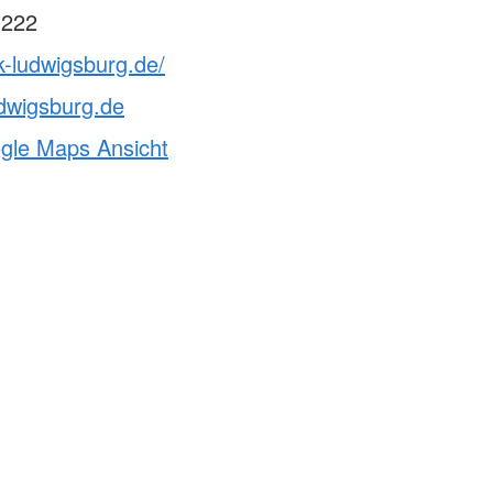
 222
k-ludwigsburg.de/
dwigsburg.de
ogle Maps Ansicht