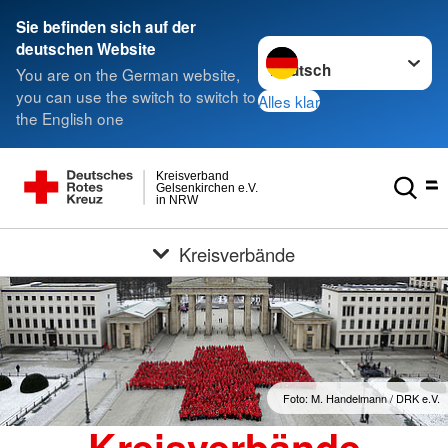
Sie befinden sich auf der
Sprache wechseln zu
deutschen Website
You are on the German website,
you can use the switch to switch to
Alles klar
the English one
Kreisverband
Gelsenkirchen e.V.
in NRW
Kreisverbände
Foto: M. Handelmann / DRK e.V.
Kreisverbände