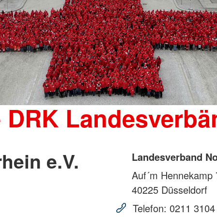
e DRK Landesverbä
hein e.V.
Landesverband Nor
Auf´m Hennekamp 
40225
Düsseldorf
Telefon:
0211 3104