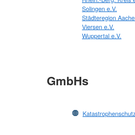
Solingen e.V.
Städteregion Aache
Viersen e.V.
Wuppertal e.V.
GmbHs
Katastrophenschut