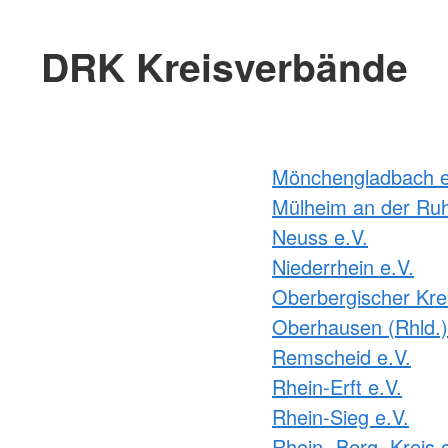
DRK Kreisverbände
Mönchengladbach e
Mülheim an der Ruh
Neuss e.V.
Niederrhein e.V.
Oberbergischer Krei
Oberhausen (Rhld.)
Remscheid e.V.
Rhein-Erft e.V.
Rhein-Sieg e.V.
Rhein.-Berg. Kreis 