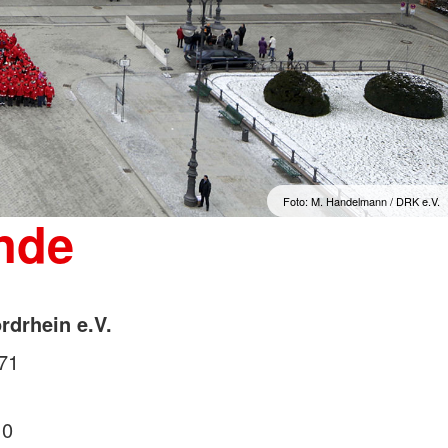
Foto: M. Handelmann / DRK e.V.
nde
drhein e.V.
71
 0