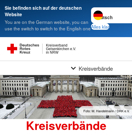
Sie befinden sich auf der deutschen
Sprache wechseln 
Website
You are on the German website, you can
Alles klar
use the switch to switch to the English one
Kreisverband
Gelsenkirchen e.V.
in NRW
Kreisverbände
Foto: M. Handelmann / DRK e.V.
Kreisverbände