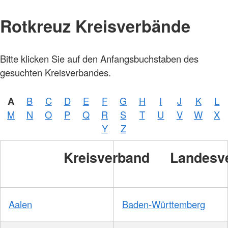
Rotkreuz Kreisverbände
Bitte klicken Sie auf den Anfangsbuchstaben des
gesuchten Kreisverbandes.
A
B
C
D
E
F
G
H
I
J
K
L
M
N
O
P
Q
R
S
T
U
V
W
X
Y
Z
Kreisverband
Landesv
Aalen
Baden-Württemberg