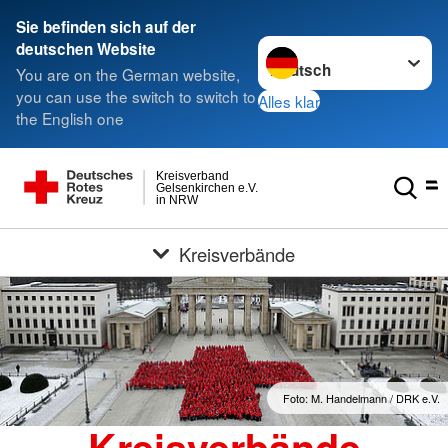
Sie befinden sich auf der
Sprache wechseln zu
deutschen Website
You are on the German website,
you can use the switch to switch to
Alles klar
the English one
Kreisverband
Gelsenkirchen e.V.
in NRW
Kreisverbände
Foto: M. Handelmann / DRK e.V.
Kreisverbände