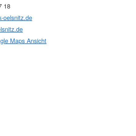
7 18
k-oelsnitz.de
lsnitz.de
ogle Maps Ansicht