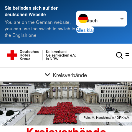
Sie befinden sich auf der
Sprache wechseln zu
deutschen Website
You are on the German website,
you can use the switch to switch to
Alles klar
the English one
Kreisverband
Gelsenkirchen e.V.
in NRW
Kreisverbände
Foto: M. Handelmann / DRK e.V.
Kreisverbände