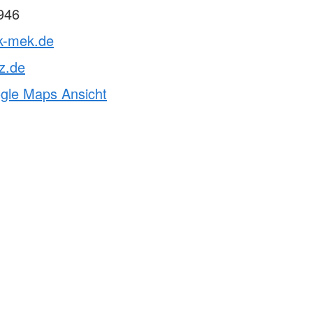
946
rk-mek.de
z.de
ogle Maps Ansicht