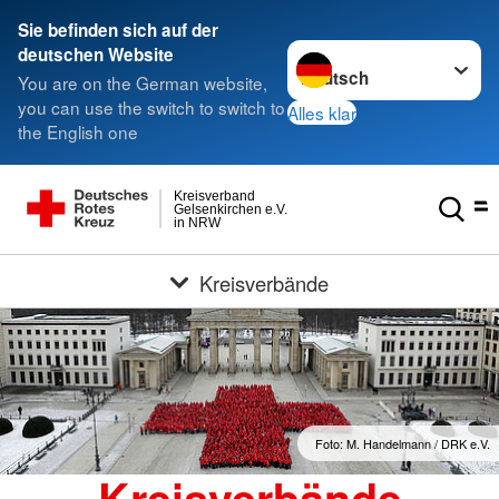
Sie befinden sich auf der
Sprache wechseln zu
deutschen Website
You are on the German website,
you can use the switch to switch to
Alles klar
the English one
Kreisverband
Gelsenkirchen e.V.
in NRW
Kreisverbände
Foto: M. Handelmann / DRK e.V.
Kreisverbände