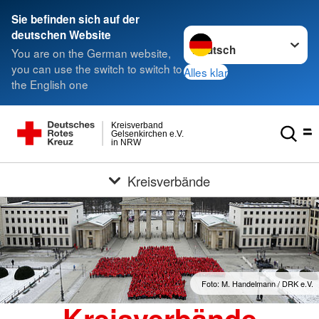
Sie befinden sich auf der
Sprache wechseln zu
deutschen Website
You are on the German website,
you can use the switch to switch to
Alles klar
the English one
Kreisverband
Gelsenkirchen e.V.
in NRW
Kreisverbände
Foto: M. Handelmann / DRK e.V.
Kreisverbände