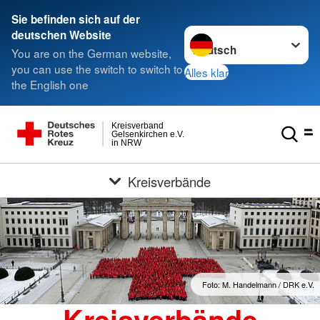
Sie befinden sich auf der
Sprache wechseln zu
deutschen Website
You are on the German website,
you can use the switch to switch to
Alles klar
the English one
Kreisverband
Gelsenkirchen e.V.
in NRW
Kreisverbände
Foto: M. Handelmann / DRK e.V.
Kreisverbände