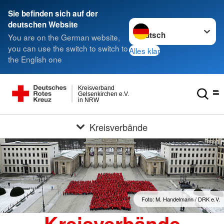
Sie befinden sich auf der
Sprache wechseln zu
deutschen Website
You are on the German website,
you can use the switch to switch to
Alles klar
the English one
Kreisverband
Gelsenkirchen e.V.
in NRW
Kreisverbände
Foto: M. Handelmann / DRK e.V.
Kreisverbände