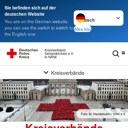
Sie befinden sich auf der
Sprache wechseln zu
deutschen Website
You are on the German website,
you can use the switch to switch to
Alles klar
the English one
Kreisverband
Gelsenkirchen e.V.
in NRW
Kreisverbände
Foto: M. Handelmann / DRK e.V.
Kreisverbände