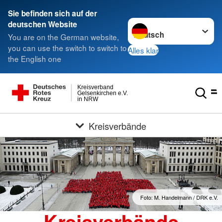
Sie befinden sich auf der
Sprache wechseln zu
deutschen Website
You are on the German website,
you can use the switch to switch to
Alles klar
the English one
Kreisverband
Gelsenkirchen e.V.
in NRW
Kreisverbände
Foto: M. Handelmann / DRK e.V.
Kreisverbände