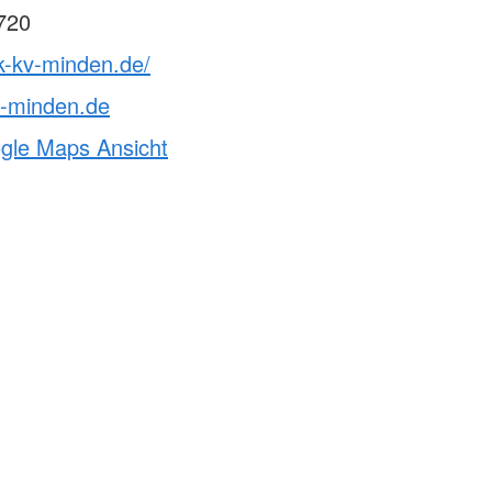
720
k-kv-minden.de/
v-minden.de
ogle Maps Ansicht