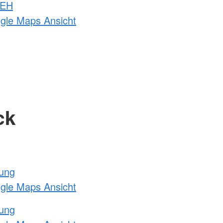
 EH
ogle Maps Ansicht
ck
tung
ogle Maps Ansicht
tung