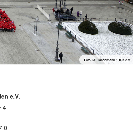
Foto: M. Handelmann / DRK e.V.
en e.V.
e 4
7 0