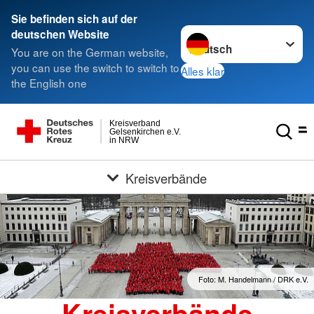
Sie befinden sich auf der
Sprache wechseln zu
deutschen Website
You are on the German website,
you can use the switch to switch to
Alles klar
the English one
Kreisverband
Gelsenkirchen e.V.
in NRW
Kreisverbände
Foto: M. Handelmann / DRK e.V.
Kreisverbände