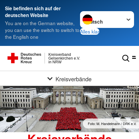
Sie befinden sich auf der
Sprache wechseln zu
deutschen Website
You are on the German website,
you can use the switch to switch to
Alles klar
the English one
Kreisverband
Gelsenkirchen e.V.
in NRW
Kreisverbände
Foto: M. Handelmann / DRK e.V.
Kreisverbände