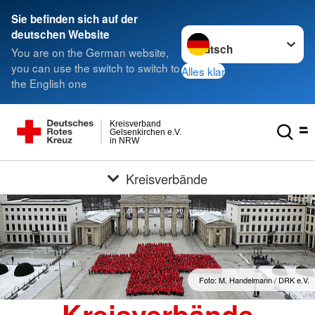
Sie befinden sich auf der
Sprache wechseln zu
deutschen Website
You are on the German website,
you can use the switch to switch to
Alles klar
the English one
Kreisverband
Gelsenkirchen e.V.
in NRW
Kreisverbände
Foto: M. Handelmann / DRK e.V.
Kreisverbände