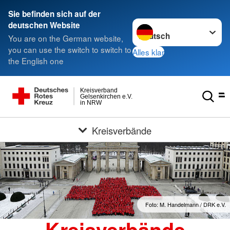
Sie befinden sich auf der
Sprache wechseln zu
deutschen Website
You are on the German website,
you can use the switch to switch to
Alles klar
the English one
Kreisverband
Gelsenkirchen e.V.
in NRW
Kreisverbände
Foto: M. Handelmann / DRK e.V.
Kreisverbände