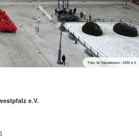
Foto: M. Handelmann / DRK e.V.
estpfalz e.V.
5