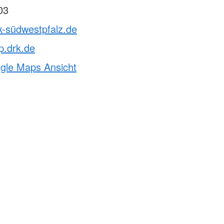
03
k-südwestpfalz.de
p.drk.de
ogle Maps Ansicht