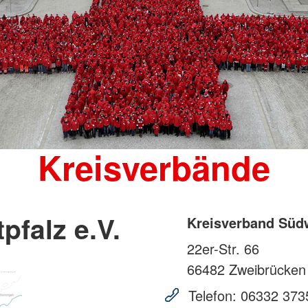
Kreisverbände
falz e.V.
Kreisverband Südw
22er-Str. 66
66482
Zweibrücken
Telefon:
06332 373