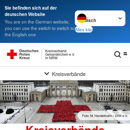
Sie befinden sich auf der
Sprache wechseln zu
deutschen Website
You are on the German website,
you can use the switch to switch to
Alles klar
the English one
Kreisverband
Gelsenkirchen e.V.
in NRW
Kreisverbände
Foto: M. Handelmann / DRK e.V.
Kreisverbände